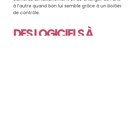
à l’autre quand bon lui semble grâce à un boitier
de contrôle.
DES LOGICIELS À
VOTRE ÉCRAN : LA
TECHNIQUE AVANT LA
MAGIE !
Pour assurer la coordination de tous ces outils, les
cinq ordinateurs utilisent tous des logiciels
différents et remplissent des tâches bien
particulières.
Le régisseur, ou réalisateur dans notre cas,
s’occupe de lancer certaines vidéos sur le live
grâce au logiciel
Wirecast
, spécialisé pour la