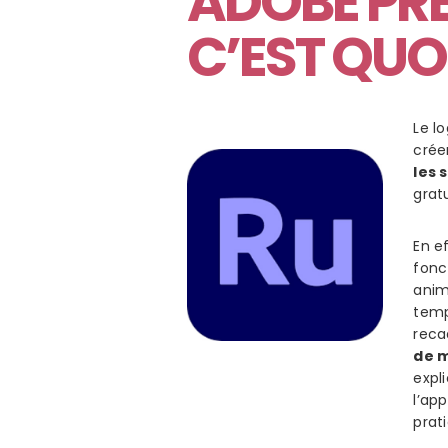
ADOBE PRE
C’EST QUOI
Le l
crée
les 
grat
En e
fonct
anim
templ
reca
de m
expl
l’ap
prat