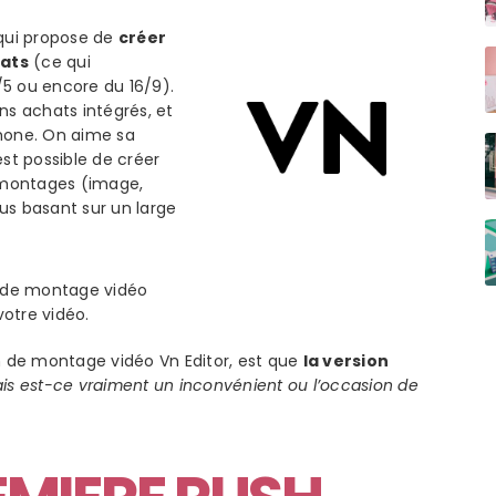
 qui propose de
créer
mats
(ce qui
4/5 ou encore du 16/9).
ns achats intégrés, et
phone. On aime sa
 est possible de créer
e montages (image,
us basant sur un large
s de montage vidéo
otre vidéo.
ion de montage vidéo
Vn
Editor, est que
la version
is est-ce vraiment un inconvénient ou l’occasion de