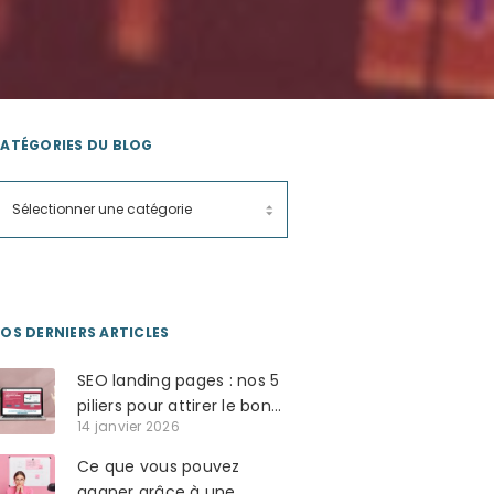
ATÉGORIES DU BLOG
OS DERNIERS ARTICLES
SEO landing pages : nos 5
piliers pour attirer le bon
14 janvier 2026
trafic et le convertir en
clients
Ce que vous pouvez
gagner grâce à une