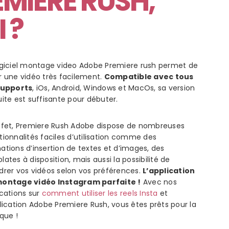
MIERE RUSH
,
 ?
ogiciel montage video Adobe Premiere rush permet de
r une vidéo très facilement.
Compatible avec tous
supports
, iOs, Android, Windows et MacOs, sa version
uite est suffisante pour débuter.
ffet, Premiere Rush Adobe dispose de nombreuses
ionnalités faciles d’utilisation
comme des
ations d’insertion de textes et d’images, des
ates à disposition, mais aussi la possibilité de
drer vos vidéos
selon vos préférences.
L’application
ontage vidéo Instagram parfaite !
Avec nos
ications sur
comment utiliser les reels Insta
et
plication Adobe Premiere Rush, vous êtes prêts pour la
ique !