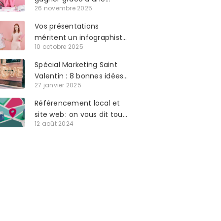
26 novembre 2025
agence de création de
flyer
Vos présentations
méritent un infographiste
10 octobre 2025
PowerPoint !
Spécial Marketing Saint
Valentin : 8 bonnes idées
27 janvier 2025
de communication
Référencement local et
site web : on vous dit tout
12 août 2024
ce qu’il faut savoir !